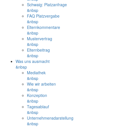
Schwaig: Platzanfrage
&nbsp
FAQ Platzvergabe
&nbsp
Elternkommentare
&nbsp
Mustervertrag
&nbsp
Elternbeitrag
&nbsp
Was uns ausmacht
&nbsp
Mediathek
&nbsp
Wie wir arbeiten
&nbsp
Konzeption
&nbsp
Tagesablauf
&nbsp
Unternehmensdarstellung
&nbsp