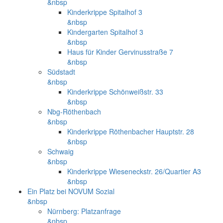
&nbsp
Kinderkrippe Spitalhof 3
&nbsp
Kindergarten Spitalhof 3
&nbsp
Haus für Kinder Gervinusstraße 7
&nbsp
Südstadt
&nbsp
Kinderkrippe Schönweißstr. 33
&nbsp
Nbg-Röthenbach
&nbsp
Kinderkrippe Röthenbacher Hauptstr. 28
&nbsp
Schwaig
&nbsp
Kinderkrippe Wieseneckstr. 26/Quartier A3
&nbsp
Ein Platz bei NOVUM Sozial
&nbsp
Nürnberg: Platzanfrage
&nbsp