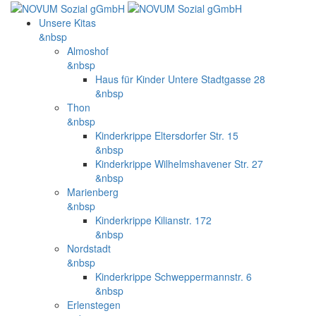
Unsere Kitas
&nbsp
Almoshof
&nbsp
Haus für Kinder Untere Stadtgasse 28
&nbsp
Thon
&nbsp
Kinderkrippe Eltersdorfer Str. 15
&nbsp
Kinderkrippe Wilhelmshavener Str. 27
&nbsp
Marienberg
&nbsp
Kinderkrippe Kilianstr. 172
&nbsp
Nordstadt
&nbsp
Kinderkrippe Schweppermannstr. 6
&nbsp
Erlenstegen